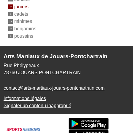
juniors
cadets
minimes
benjamins
poussins
Arts Martiaux de Jouars-Pontchartrain
Rue Phélypeaux
78760
JOUARS PONTCHARTRAIN
contact@arts-martiaux-jouars-pontchartrain.com
Informations légales
Signaler un contenu inapproprié
SPORTS
REGIONS